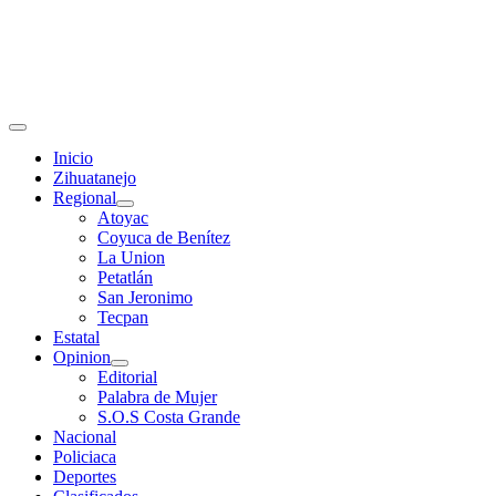
Primary
Menu
Inicio
Zihuatanejo
Regional
Atoyac
Coyuca de Benítez
La Union
Petatlán
San Jeronimo
Tecpan
Estatal
Opinion
Editorial
Palabra de Mujer
S.O.S Costa Grande
Nacional
Policiaca
Deportes