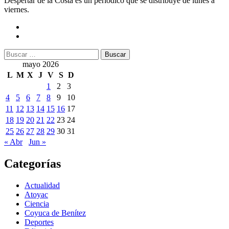
Despertar de la Costa es un periódico que se distribuye de lunes a
viernes.
Buscar:
mayo 2026
L
M
X
J
V
S
D
1
2
3
4
5
6
7
8
9
10
11
12
13
14
15
16
17
18
19
20
21
22
23
24
25
26
27
28
29
30
31
« Abr
Jun »
Categorías
Actualidad
Atoyac
Ciencia
Coyuca de Benítez
Deportes