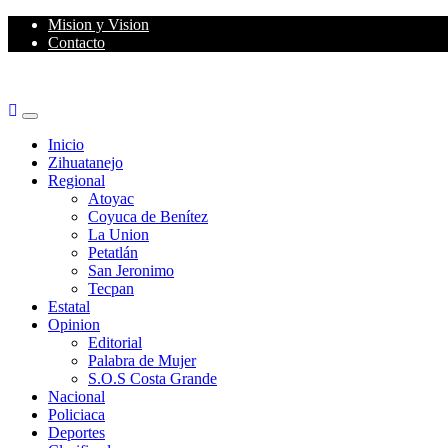
Skip
Mision y Vision
to
Contacto
content
Primary
Menu
Inicio
Zihuatanejo
Regional
Atoyac
Coyuca de Benítez
La Union
Petatlán
San Jeronimo
Tecpan
Estatal
Opinion
Editorial
Palabra de Mujer
S.O.S Costa Grande
Nacional
Policiaca
Deportes