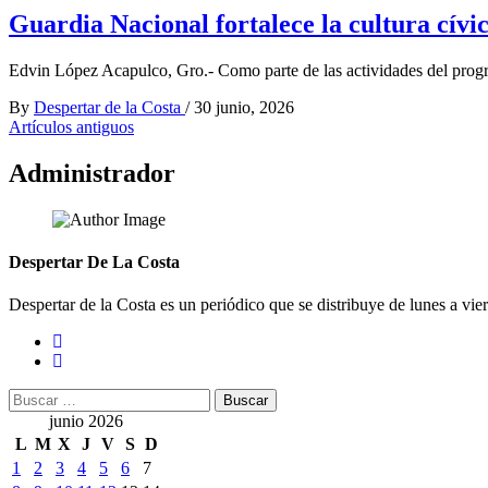
Guardia Nacional fortalece la cultura cívi
Edvin López Acapulco, Gro.- Como parte de las actividades del prog
By
Despertar de la Costa
/
30 junio, 2026
Navegación
Artículos antiguos
de
Administrador
entradas
Despertar De La Costa
Despertar de la Costa es un periódico que se distribuye de lunes a vie
Buscar:
junio 2026
L
M
X
J
V
S
D
1
2
3
4
5
6
7