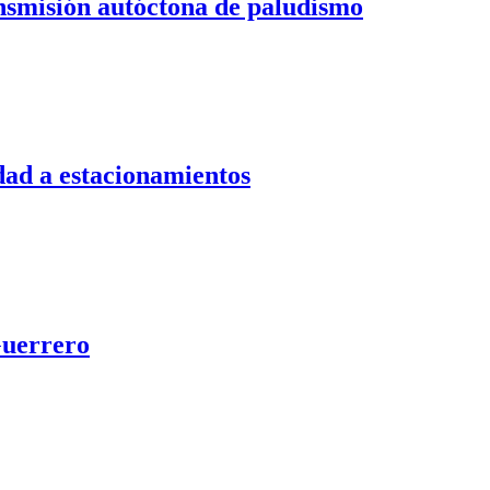
ansmisión autóctona de paludismo
dad a estacionamientos
Guerrero