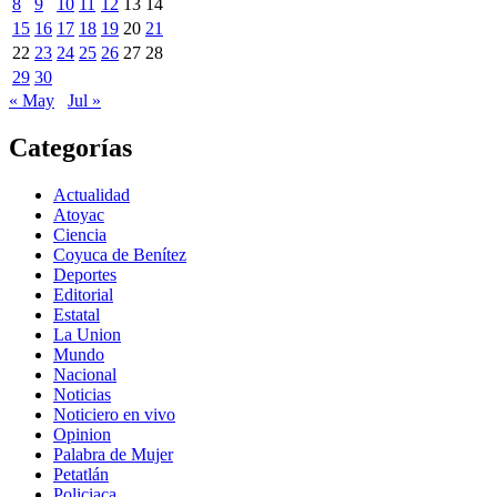
8
9
10
11
12
13
14
15
16
17
18
19
20
21
22
23
24
25
26
27
28
29
30
« May
Jul »
Categorías
Actualidad
Atoyac
Ciencia
Coyuca de Benítez
Deportes
Editorial
Estatal
La Union
Mundo
Nacional
Noticias
Noticiero en vivo
Opinion
Palabra de Mujer
Petatlán
Policiaca