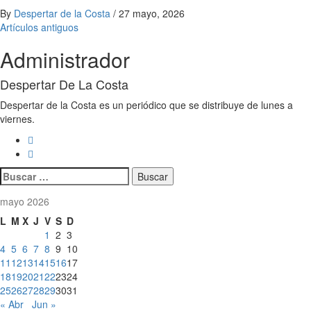
By
Despertar de la Costa
/
27 mayo, 2026
Navegación
Artículos antiguos
de
Administrador
entradas
Despertar De La Costa
Despertar de la Costa es un periódico que se distribuye de lunes a
viernes.
Buscar:
mayo 2026
L
M
X
J
V
S
D
1
2
3
4
5
6
7
8
9
10
11
12
13
14
15
16
17
18
19
20
21
22
23
24
25
26
27
28
29
30
31
« Abr
Jun »