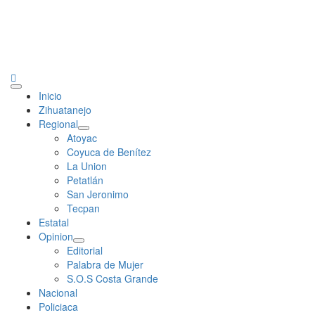
Primary
Inicio
Menu
Zihuatanejo
Regional
Atoyac
Coyuca de Benítez
La Union
Petatlán
San Jeronimo
Tecpan
Estatal
Opinion
Editorial
Palabra de Mujer
S.O.S Costa Grande
Nacional
Policiaca