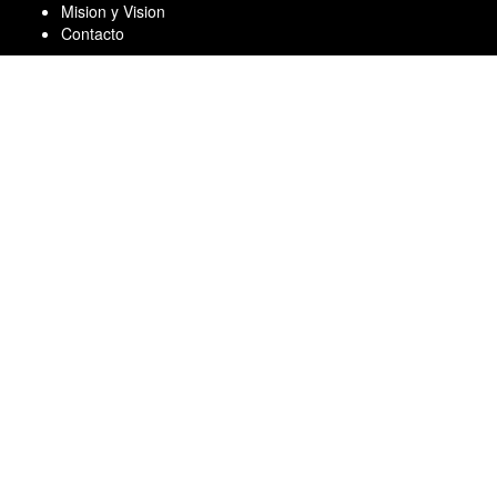
Skip
Mision y Vision
to
Contacto
content