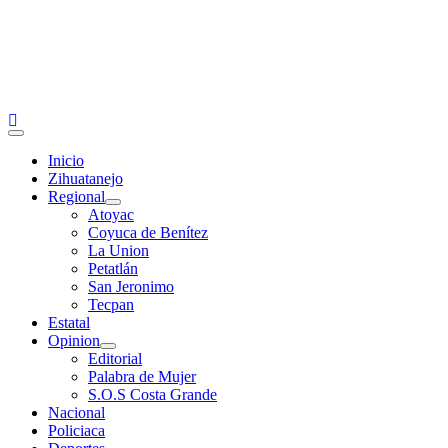
Primary
Menu
Inicio
Zihuatanejo
Regional
Atoyac
Coyuca de Benítez
La Union
Petatlán
San Jeronimo
Tecpan
Estatal
Opinion
Editorial
Palabra de Mujer
S.O.S Costa Grande
Nacional
Policiaca