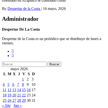
celebrado en Acapulco se consolidó como
By
Despertar de la Costa
/
16 mayo, 2026
Administrador
Despertar De La Costa
Despertar de la Costa es un periódico que se distribuye de lunes a
viernes.
Buscar:
mayo 2026
L
M
X
J
V
S
D
1
2
3
4
5
6
7
8
9
10
11
12
13
14
15
16
17
18
19
20
21
22
23
24
25
26
27
28
29
30
31
« Abr
Jun »