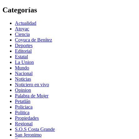
Categorías
Actualidad
Atoyac
Ciencia
Coyuca de Benítez
Deportes
Editorial
Estatal
La Union
Mundo
Nacional
Noticias
Noticiero en vivo
Opinion
Palabra de Mujer
Petatlán
Policiaca
Politica
Propiedades
Regional
S.O.S Costa Grande
San Jeronimo