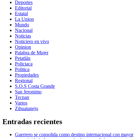
Deportes
Editorial
Estatal
La Union
Mundo
Nacional
Noticias
Noticiero en vivo
Opinion
Palabra de Mujer
Petatlán
Policiaca
Politica
Propiedades
Regional
S.O.S Costa Grande
San Jeronimo
Tecpan
Varios
Zihuatanejo
Entradas recientes
Guerrero se consolida como destino internacional con mayor