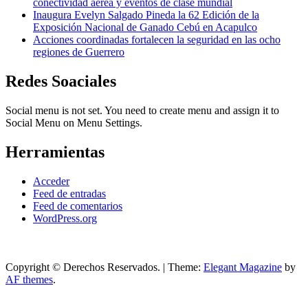
conectividad aérea y eventos de clase mundial
Inaugura Evelyn Salgado Pineda la 62 Edición de la
Exposición Nacional de Ganado Cebú en Acapulco
Acciones coordinadas fortalecen la seguridad en las ocho
regiones de Guerrero
Redes Soaciales
Social menu is not set. You need to create menu and assign it to
Social Menu on Menu Settings.
Herramientas
Acceder
Feed de entradas
Feed de comentarios
WordPress.org
Copyright © Derechos Reservados.
|
Theme:
Elegant Magazine
by
AF themes
.