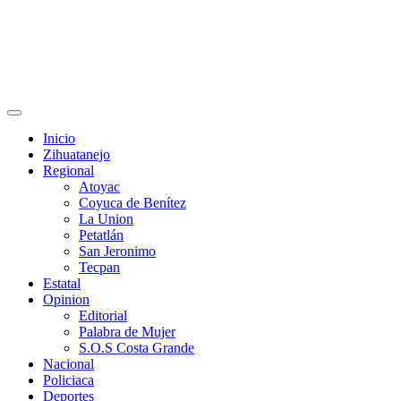
Primary
Menu
Inicio
Zihuatanejo
Regional
Atoyac
Coyuca de Benítez
La Union
Petatlán
San Jeronimo
Tecpan
Estatal
Opinion
Editorial
Palabra de Mujer
S.O.S Costa Grande
Nacional
Policiaca
Deportes