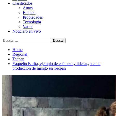
Clasificados
Autos
Empleo
Propiedades
Tecnologia
Varios
Noticiero en vivo
Buscar:
Home
Regional
Tecpan
Yaquelín Barba, ejemplo de esfuerzo y liderazgo en la
producción de mango en Tecpan