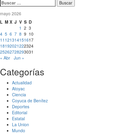
Buscar:
mayo 2026
L
M
X
J
V
S
D
1
2
3
4
5
6
7
8
9
10
11
12
13
14
15
16
17
18
19
20
21
22
23
24
25
26
27
28
29
30
31
« Abr
Jun »
Categorías
Actualidad
Atoyac
Ciencia
Coyuca de Benítez
Deportes
Editorial
Estatal
La Union
Mundo