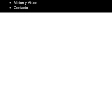
Skip
Mision y Vision
to
Contacto
content