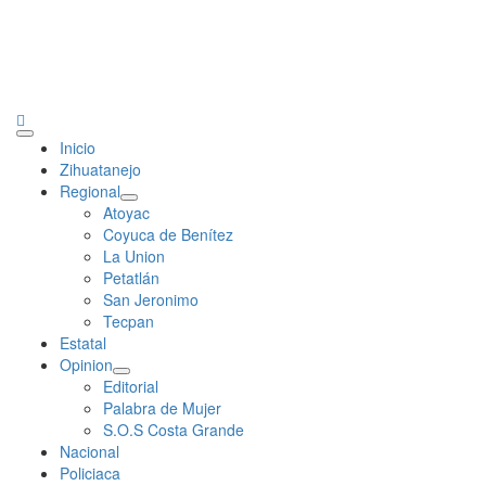
Primary
Inicio
Menu
Zihuatanejo
Regional
Atoyac
Coyuca de Benítez
La Union
Petatlán
San Jeronimo
Tecpan
Estatal
Opinion
Editorial
Palabra de Mujer
S.O.S Costa Grande
Nacional
Policiaca