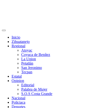
Primary
Menu
Inicio
Zihuatanejo
Regional
Atoyac
Coyuca de Benítez
La Union
Petatlán
San Jeronimo
Tecpan
Estatal
Opinion
Editorial
Palabra de Mujer
S.O.S Costa Grande
Nacional
Policiaca
Deportes