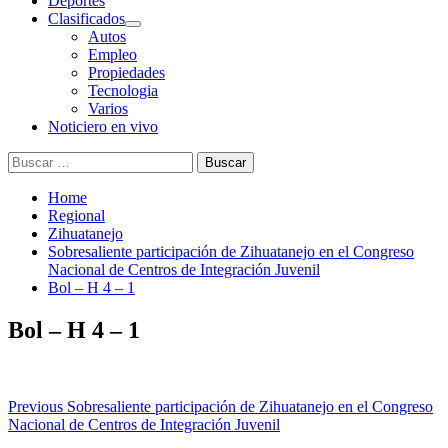
Deportes
Clasificados
Autos
Empleo
Propiedades
Tecnologia
Varios
Noticiero en vivo
Buscar:
Home
Regional
Zihuatanejo
Sobresaliente participación de Zihuatanejo en el Congreso
Nacional de Centros de Integración Juvenil
Bol – H 4 – 1
Bol – H 4 – 1
Post
Previous
Sobresaliente participación de Zihuatanejo en el Congreso
Nacional de Centros de Integración Juvenil
navigation