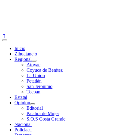
Primary
Menu
Inicio
Zihuatanejo
Regional
Atoyac
Coyuca de Benítez
La Union
Petatlán
San Jeronimo
Tecpan
Estatal
Opinion
Editorial
Palabra de Mujer
S.O.S Costa Grande
Nacional
Policiaca