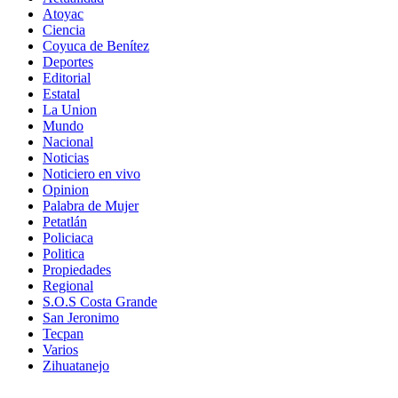
Atoyac
Ciencia
Coyuca de Benítez
Deportes
Editorial
Estatal
La Union
Mundo
Nacional
Noticias
Noticiero en vivo
Opinion
Palabra de Mujer
Petatlán
Policiaca
Politica
Propiedades
Regional
S.O.S Costa Grande
San Jeronimo
Tecpan
Varios
Zihuatanejo