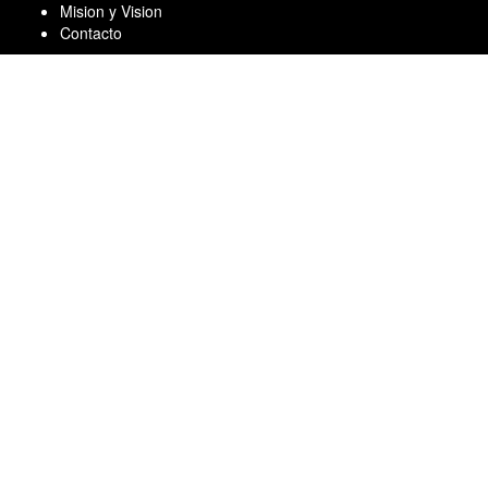
Skip
Mision y Vision
to
Contacto
content