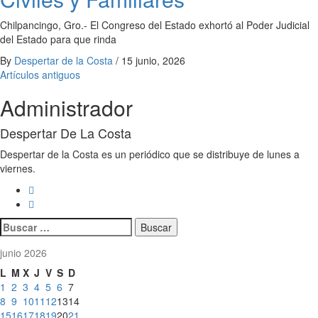
Chilpancingo, Gro.- El Congreso del Estado exhortó al Poder Judicial
del Estado para que rinda
By
Despertar de la Costa
/
15 junio, 2026
Navegación
Artículos antiguos
de
Administrador
entradas
Despertar De La Costa
Despertar de la Costa es un periódico que se distribuye de lunes a
viernes.
Buscar:
junio 2026
L
M
X
J
V
S
D
1
2
3
4
5
6
7
8
9
10
11
12
13
14
15
16
17
18
19
20
21