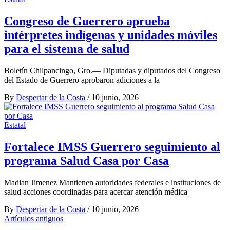
Congreso de Guerrero aprueba
intérpretes indígenas y unidades móviles
para el sistema de salud
Boletín Chilpancingo, Gro.— Diputadas y diputados del Congreso
del Estado de Guerrero aprobaron adiciones a la
By
Despertar de la Costa
/
10 junio, 2026
Estatal
Fortalece IMSS Guerrero seguimiento al
programa Salud Casa por Casa
Madian Jimenez Mantienen autoridades federales e instituciones de
salud acciones coordinadas para acercar atención médica
By
Despertar de la Costa
/
10 junio, 2026
Navegación
Artículos antiguos