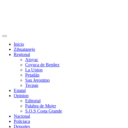
Primary
Menu
Inicio
Zihuatanejo
Regional
Atoyac
Coyuca de Benítez
La Union
Petatlán
San Jeronimo
Tecpan
Estatal
Opinion
Editorial
Palabra de Mujer
S.O.S Costa Grande
Nacional
Policiaca
Deportes