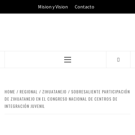
Skip
Mision y Vision
Contacto
to
content
Primary
Menu
HOME
REGIONAL
ZIHUATANEJO
SOBRESALIENTE PARTICIPACIÓN
DE ZIHUATANEJO EN EL CONGRESO NACIONAL DE CENTROS DE
INTEGRACIÓN JUVENIL