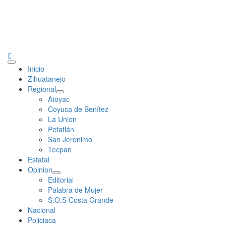
Primary
Inicio
Menu
Zihuatanejo
Regional
Atoyac
Coyuca de Benítez
La Union
Petatlán
San Jeronimo
Tecpan
Estatal
Opinion
Editorial
Palabra de Mujer
S.O.S Costa Grande
Nacional
Policiaca