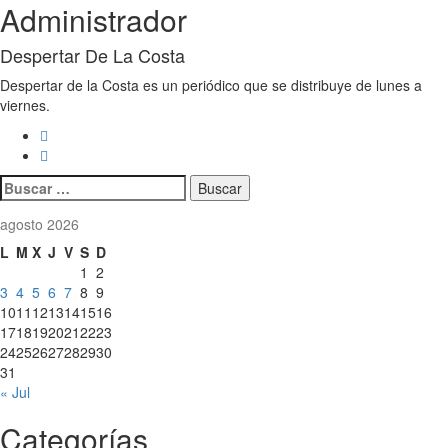
Administrador
Despertar De La Costa
Despertar de la Costa es un periódico que se distribuye de lunes a
viernes.
Buscar:
agosto 2026
L
M
X
J
V
S
D
1
2
3
4
5
6
7
8
9
10
11
12
13
14
15
16
17
18
19
20
21
22
23
24
25
26
27
28
29
30
31
« Jul
Categorías