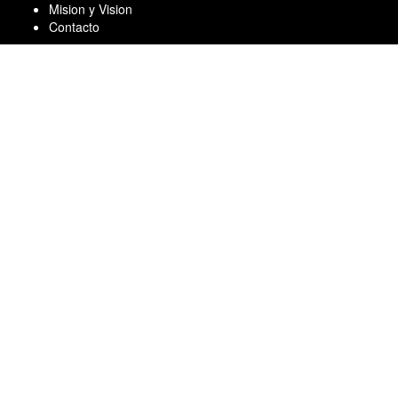
Skip
Mision y Vision
to
Contacto
content