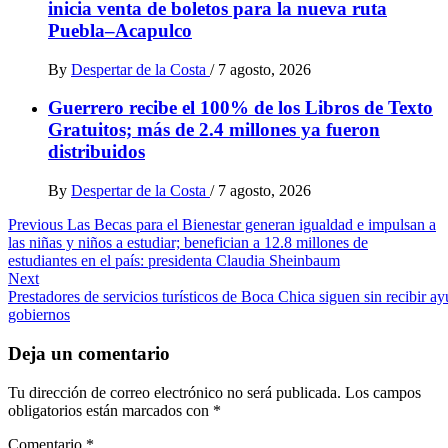
inicia venta de boletos para la nueva ruta
Puebla–Acapulco
By
Despertar de la Costa
/
7 agosto, 2026
Guerrero recibe el 100% de los Libros de Texto
Gratuitos; más de 2.4 millones ya fueron
distribuidos
By
Despertar de la Costa
/
7 agosto, 2026
Post
Previous
Las Becas para el Bienestar generan igualdad e impulsan a
las niñas y niños a estudiar; benefician a 12.8 millones de
navigation
estudiantes en el país: presidenta Claudia Sheinbaum
Next
Prestadores de servicios turísticos de Boca Chica siguen sin recibir ay
gobiernos
Deja un comentario
Tu dirección de correo electrónico no será publicada.
Los campos
obligatorios están marcados con
*
Comentario
*