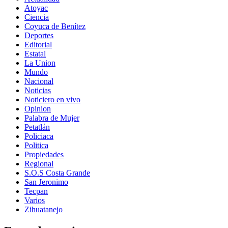
Atoyac
Ciencia
Coyuca de Benítez
Deportes
Editorial
Estatal
La Union
Mundo
Nacional
Noticias
Noticiero en vivo
Opinion
Palabra de Mujer
Petatlán
Policiaca
Politica
Propiedades
Regional
S.O.S Costa Grande
San Jeronimo
Tecpan
Varios
Zihuatanejo