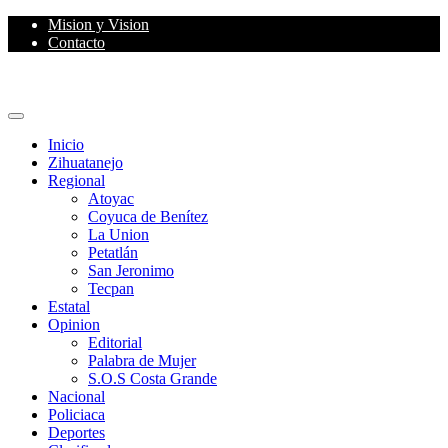
Skip
Mision y Vision
to
Contacto
content
Primary
Menu
Inicio
Zihuatanejo
Regional
Atoyac
Coyuca de Benítez
La Union
Petatlán
San Jeronimo
Tecpan
Estatal
Opinion
Editorial
Palabra de Mujer
S.O.S Costa Grande
Nacional
Policiaca
Deportes