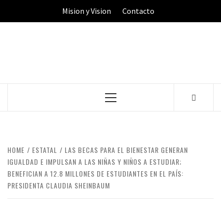
Skip
Mision y Vision
Contacto
to
content
Primary
Menu
HOME
ESTATAL
LAS BECAS PARA EL BIENESTAR GENERAN
IGUALDAD E IMPULSAN A LAS NIÑAS Y NIÑOS A ESTUDIAR;
BENEFICIAN A 12.8 MILLONES DE ESTUDIANTES EN EL PAÍS:
PRESIDENTA CLAUDIA SHEINBAUM