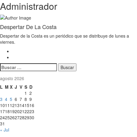
Administrador
Despertar De La Costa
Despertar de la Costa es un periódico que se distribuye de lunes a
viernes.
Buscar:
agosto 2026
L
M
X
J
V
S
D
1
2
3
4
5
6
7
8
9
10
11
12
13
14
15
16
17
18
19
20
21
22
23
24
25
26
27
28
29
30
31
« Jul