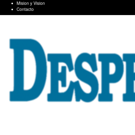
Skip
Mision y Vision
to
Contacto
content