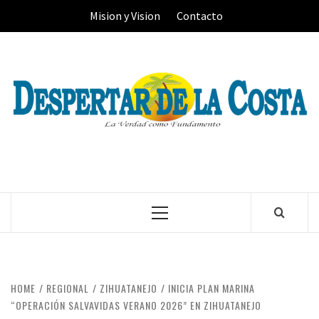
Skip
Mision y Vision
Contacto
to
content
Primary
Menu
HOME
REGIONAL
ZIHUATANEJO
INICIA PLAN MARINA
“OPERACIÓN SALVAVIDAS VERANO 2026” EN ZIHUATANEJO