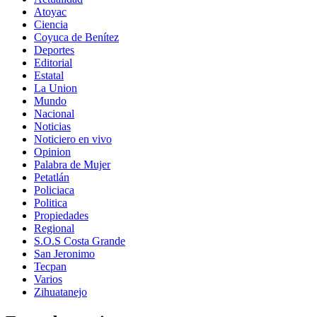
Atoyac
Ciencia
Coyuca de Benítez
Deportes
Editorial
Estatal
La Union
Mundo
Nacional
Noticias
Noticiero en vivo
Opinion
Palabra de Mujer
Petatlán
Policiaca
Politica
Propiedades
Regional
S.O.S Costa Grande
San Jeronimo
Tecpan
Varios
Zihuatanejo