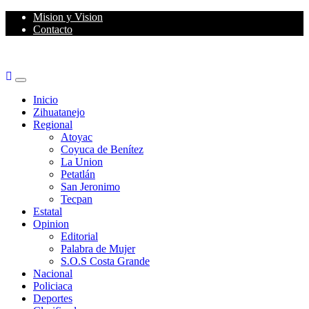
Skip
Mision y Vision
to
Contacto
content
Primary
Menu
Inicio
Zihuatanejo
Regional
Atoyac
Coyuca de Benítez
La Union
Petatlán
San Jeronimo
Tecpan
Estatal
Opinion
Editorial
Palabra de Mujer
S.O.S Costa Grande
Nacional
Policiaca
Deportes