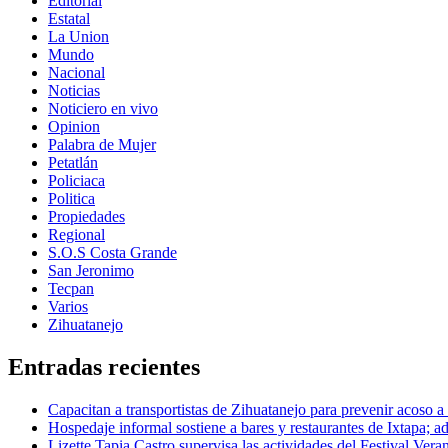
Editorial
Estatal
La Union
Mundo
Nacional
Noticias
Noticiero en vivo
Opinion
Palabra de Mujer
Petatlán
Policiaca
Politica
Propiedades
Regional
S.O.S Costa Grande
San Jeronimo
Tecpan
Varios
Zihuatanejo
Entradas recientes
Capacitan a transportistas de Zihuatanejo para prevenir acoso a
Hospedaje informal sostiene a bares y restaurantes de Ixtapa; ad
Lizette Tapia Castro supervisa las actividades del Festival Ver