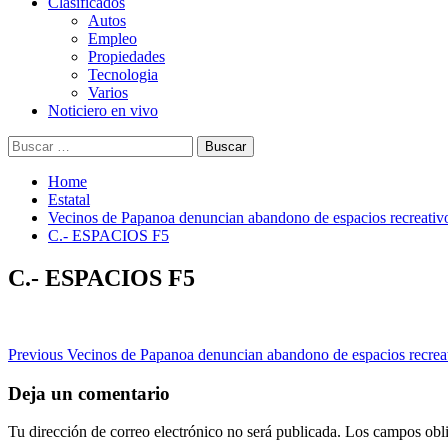
Clasificados
Autos
Empleo
Propiedades
Tecnologia
Varios
Noticiero en vivo
Buscar:
Home
Estatal
Vecinos de Papanoa denuncian abandono de espacios recreativ
C.- ESPACIOS F5
C.- ESPACIOS F5
Post
Previous
Vecinos de Papanoa denuncian abandono de espacios recrea
navigation
Deja un comentario
Tu dirección de correo electrónico no será publicada.
Los campos obli