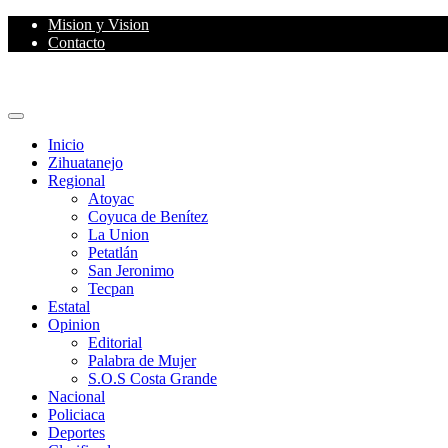
Skip
Mision y Vision
to
Contacto
content
Primary
Menu
Inicio
Zihuatanejo
Regional
Atoyac
Coyuca de Benítez
La Union
Petatlán
San Jeronimo
Tecpan
Estatal
Opinion
Editorial
Palabra de Mujer
S.O.S Costa Grande
Nacional
Policiaca
Deportes