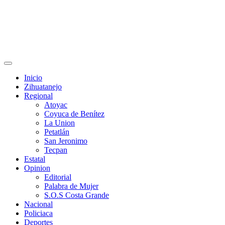
Primary
Menu
Inicio
Zihuatanejo
Regional
Atoyac
Coyuca de Benítez
La Union
Petatlán
San Jeronimo
Tecpan
Estatal
Opinion
Editorial
Palabra de Mujer
S.O.S Costa Grande
Nacional
Policiaca
Deportes