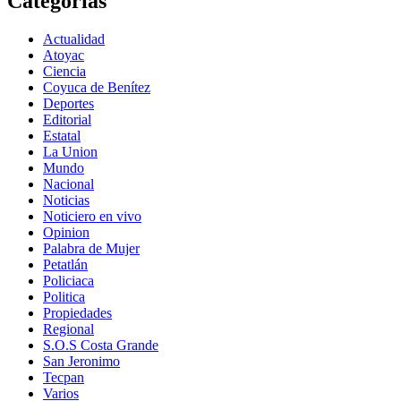
Categorías
Actualidad
Atoyac
Ciencia
Coyuca de Benítez
Deportes
Editorial
Estatal
La Union
Mundo
Nacional
Noticias
Noticiero en vivo
Opinion
Palabra de Mujer
Petatlán
Policiaca
Politica
Propiedades
Regional
S.O.S Costa Grande
San Jeronimo
Tecpan
Varios