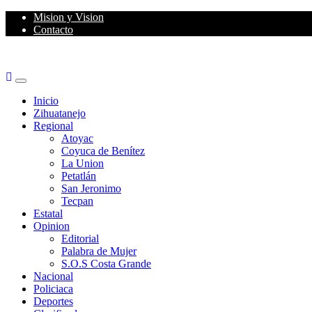
Skip
Mision y Vision
to
Contacto
content
Primary
Menu
Inicio
Zihuatanejo
Regional
Atoyac
Coyuca de Benítez
La Union
Petatlán
San Jeronimo
Tecpan
Estatal
Opinion
Editorial
Palabra de Mujer
S.O.S Costa Grande
Nacional
Policiaca
Deportes