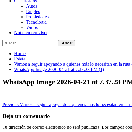
Clasificados
Autos
Empleo
Propiedades
Tecnologia
Varios
Noticiero en vivo
Buscar:
Home
Estatal
Vamos a seguir apoyando a quienes más lo necesitan en la ruta 
WhatsApp Image 2026-04-21 at 7.37.28 PM (1)
WhatsApp Image 2026-04-21 at 7.37.28 PM
Post
Previous
Vamos a seguir apoyando a quienes más lo necesitan en la rut
navigation
Deja un comentario
Tu dirección de correo electrónico no será publicada.
Los campos obli