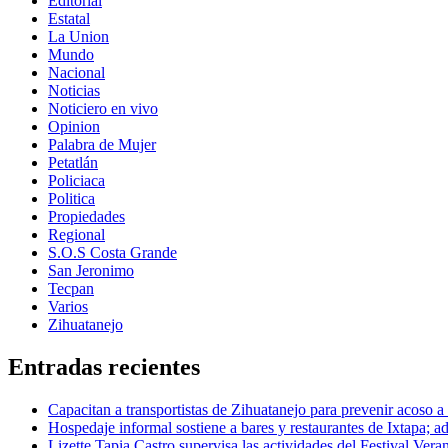
Editorial
Estatal
La Union
Mundo
Nacional
Noticias
Noticiero en vivo
Opinion
Palabra de Mujer
Petatlán
Policiaca
Politica
Propiedades
Regional
S.O.S Costa Grande
San Jeronimo
Tecpan
Varios
Zihuatanejo
Entradas recientes
Capacitan a transportistas de Zihuatanejo para prevenir acoso a
Hospedaje informal sostiene a bares y restaurantes de Ixtapa; ad
Lizette Tapia Castro supervisa las actividades del Festival Ver