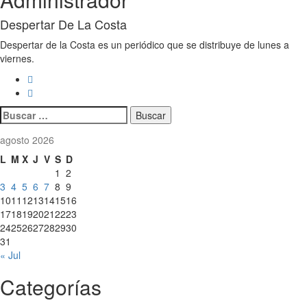
Despertar De La Costa
Despertar de la Costa es un periódico que se distribuye de lunes a
viernes.
Buscar:
agosto 2026
L
M
X
J
V
S
D
1
2
3
4
5
6
7
8
9
10
11
12
13
14
15
16
17
18
19
20
21
22
23
24
25
26
27
28
29
30
31
« Jul
Categorías