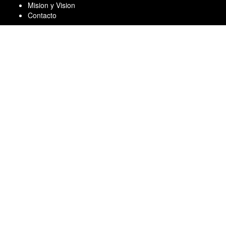
Skip
Mision y Vision
to
Contacto
content