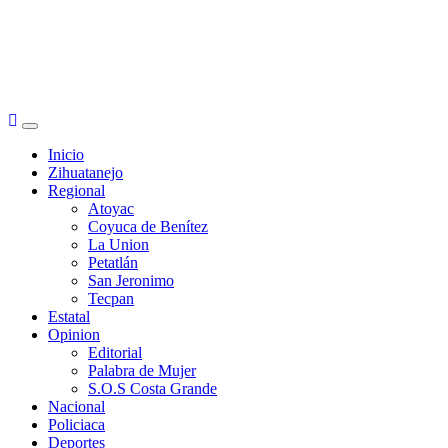
Primary
Menu
Inicio
Zihuatanejo
Regional
Atoyac
Coyuca de Benítez
La Union
Petatlán
San Jeronimo
Tecpan
Estatal
Opinion
Editorial
Palabra de Mujer
S.O.S Costa Grande
Nacional
Policiaca
Deportes