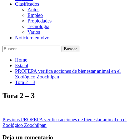
Clasificados
Autos
Empleo
Propiedades
Tecnologia
Varios
Noticiero en vivo
Buscar:
Home
Estatal
PROFEPA verifica acciones de bienestar animal en el
Zoológico Zoochilpan
Tora 2 – 3
Tora 2 – 3
Post
Previous
PROFEPA verifica acciones de bienestar animal en el
Zoológico Zoochilpan
navigation
Deja un comentario