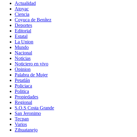
Actualidad
Atoyac
Ciencia
Coyuca de Benítez
Deportes
Editorial
Estatal
La Union
Mundo
Nacional
Noticias
Noticiero en vivo
Opinion
Palabra de Mujer
Petatlán
Policiaca
Politica
Propiedades
Regional
S.O.S Costa Grande
San Jeronimo
Tecpan
Varios
Zihuatanejo