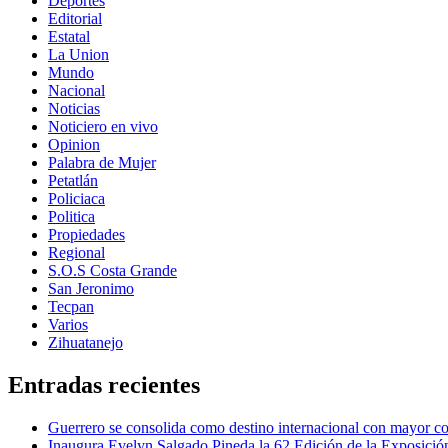
Deportes
Editorial
Estatal
La Union
Mundo
Nacional
Noticias
Noticiero en vivo
Opinion
Palabra de Mujer
Petatlán
Policiaca
Politica
Propiedades
Regional
S.O.S Costa Grande
San Jeronimo
Tecpan
Varios
Zihuatanejo
Entradas recientes
Guerrero se consolida como destino internacional con mayor co
Inaugura Evelyn Salgado Pineda la 62 Edición de la Exposic