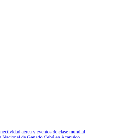
nectividad aérea y eventos de clase mundial
ión Nacional de Ganado Cebú en Acapulco