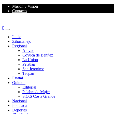
Skip
Mision y Vision
to
Contacto
content
Primary
Menu
Inicio
Zihuatanejo
Regional
Atoyac
Coyuca de Benítez
La Union
Petatlán
San Jeronimo
Tecpan
Estatal
Opinion
Editorial
Palabra de Mujer
S.O.S Costa Grande
Nacional
Policiaca
Deportes