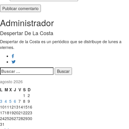
Administrador
Despertar De La Costa
Despertar de la Costa es un periódico que se distribuye de lunes a
viernes.
Buscar:
agosto 2026
L
M
X
J
V
S
D
1
2
3
4
5
6
7
8
9
10
11
12
13
14
15
16
17
18
19
20
21
22
23
24
25
26
27
28
29
30
31