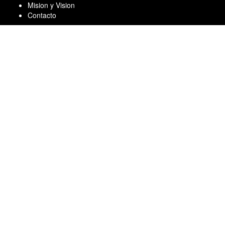
Skip
Mision y Vision
to
Contacto
content