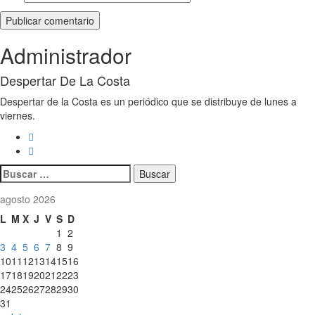
Administrador
Despertar De La Costa
Despertar de la Costa es un periódico que se distribuye de lunes a
viernes.
Buscar:
agosto 2026
L
M
X
J
V
S
D
1
2
3
4
5
6
7
8
9
10
11
12
13
14
15
16
17
18
19
20
21
22
23
24
25
26
27
28
29
30
31