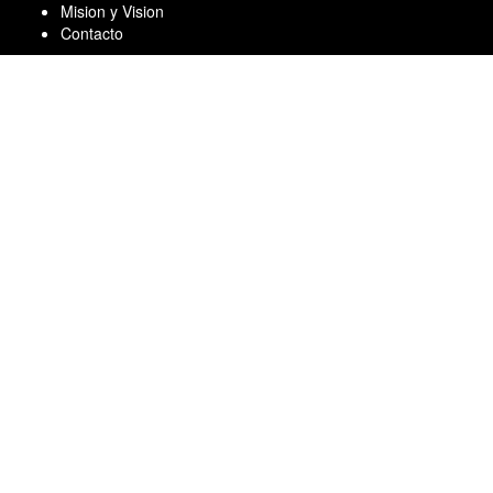
Skip
Mision y Vision
to
Contacto
content