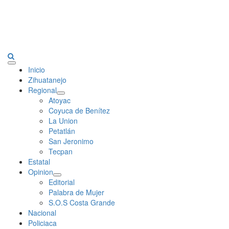
Primary
Inicio
Menu
Zihuatanejo
Regional
Atoyac
Coyuca de Benítez
La Union
Petatlán
San Jeronimo
Tecpan
Estatal
Opinion
Editorial
Palabra de Mujer
S.O.S Costa Grande
Nacional
Policiaca