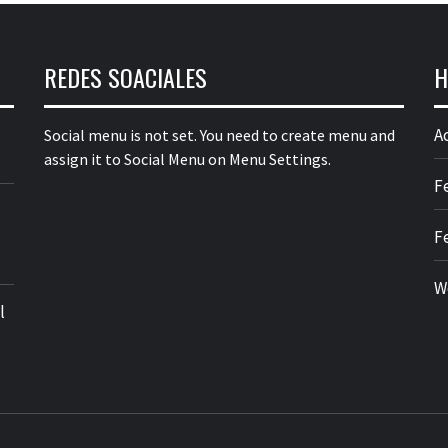
REDES SOACIALES
H
A
Social menu is not set. You need to create menu and
assign it to Social Menu on Menu Settings.
F
F
W
l