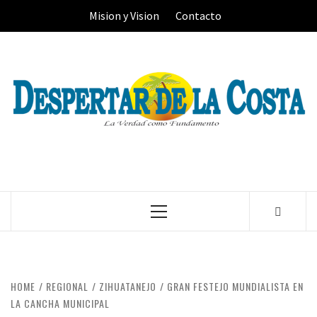
Skip
Mision y Vision
Contacto
to
content
Primary
Menu
HOME
REGIONAL
ZIHUATANEJO
GRAN FESTEJO MUNDIALISTA EN
LA CANCHA MUNICIPAL