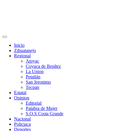
Primary
Menu
Inicio
Zihuatanejo
Regional
Atoyac
Coyuca de Benítez
La Union
Petatlán
San Jeronimo
Tecpan
Estatal
Opinion
Editorial
Palabra de Mujer
S.O.S Costa Grande
Nacional
Policiaca
Deportes