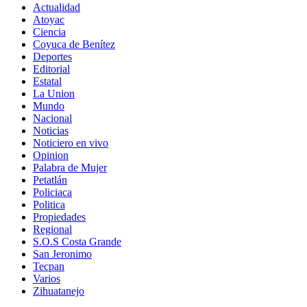
Actualidad
Atoyac
Ciencia
Coyuca de Benítez
Deportes
Editorial
Estatal
La Union
Mundo
Nacional
Noticias
Noticiero en vivo
Opinion
Palabra de Mujer
Petatlán
Policiaca
Politica
Propiedades
Regional
S.O.S Costa Grande
San Jeronimo
Tecpan
Varios
Zihuatanejo