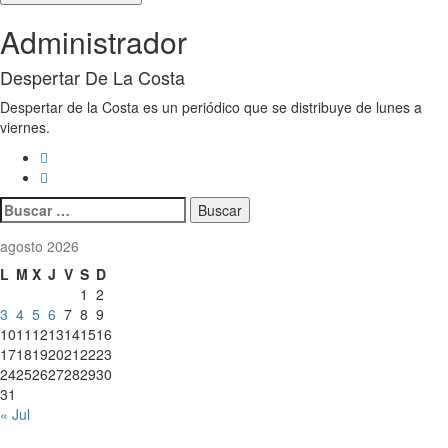
Administrador
Despertar De La Costa
Despertar de la Costa es un periódico que se distribuye de lunes a
viernes.
Buscar:
agosto 2026
L
M
X
J
V
S
D
1
2
3
4
5
6
7
8
9
10
11
12
13
14
15
16
17
18
19
20
21
22
23
24
25
26
27
28
29
30
31
« Jul