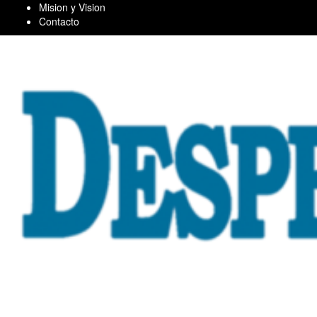
Skip
Mision y Vision
to
Contacto
content