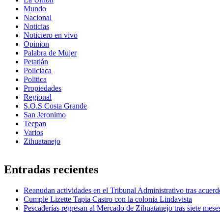
Mundo
Nacional
Noticias
Noticiero en vivo
Opinion
Palabra de Mujer
Petatlán
Policiaca
Politica
Propiedades
Regional
S.O.S Costa Grande
San Jeronimo
Tecpan
Varios
Zihuatanejo
Entradas recientes
Reanudan actividades en el Tribunal Administrativo tras acuerd
Cumple Lizette Tapia Castro con la colonia Lindavista
Pescaderías regresan al Mercado de Zihuatanejo tras siete mese