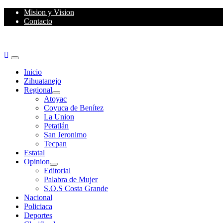
Skip
Mision y Vision
to
Contacto
content
Primary
Menu
Inicio
Zihuatanejo
Regional
Atoyac
Coyuca de Benítez
La Union
Petatlán
San Jeronimo
Tecpan
Estatal
Opinion
Editorial
Palabra de Mujer
S.O.S Costa Grande
Nacional
Policiaca
Deportes