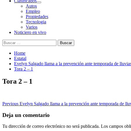
Clasificados
Autos
Empleo
Propiedades
Tecnologia
Varios
Noticiero en vivo
Buscar:
Home
Estatal
Evelyn Salgado llama a la prevención ante temporada de lluvia
Tora 2 – 1
Tora 2 – 1
Post
Previous
Evelyn Salgado llama a la prevención ante temporada de llu
navigation
Deja un comentario
Tu dirección de correo electrónico no será publicada.
Los campos obli