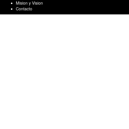
Skip
Mision y Vision
to
Contacto
content