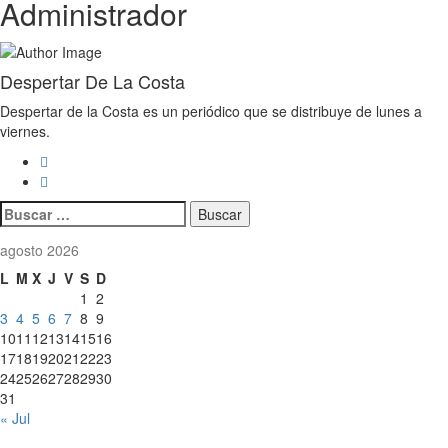
Administrador
Despertar De La Costa
Despertar de la Costa es un periódico que se distribuye de lunes a
viernes.
Buscar:
agosto 2026
L
M
X
J
V
S
D
1
2
3
4
5
6
7
8
9
10
11
12
13
14
15
16
17
18
19
20
21
22
23
24
25
26
27
28
29
30
31
« Jul