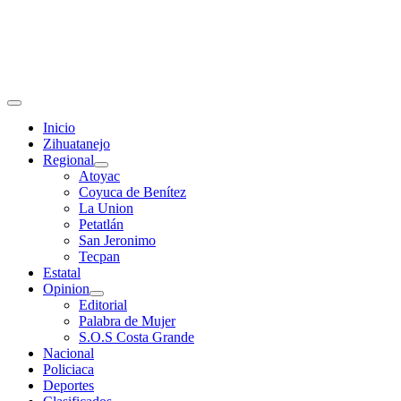
Primary
Menu
Inicio
Zihuatanejo
Regional
Atoyac
Coyuca de Benítez
La Union
Petatlán
San Jeronimo
Tecpan
Estatal
Opinion
Editorial
Palabra de Mujer
S.O.S Costa Grande
Nacional
Policiaca
Deportes