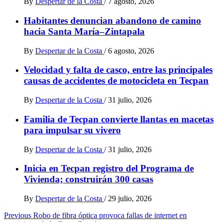
By
Despertar de la Costa
/
7 agosto, 2026
Habitantes denuncian abandono de camino
hacia Santa María–Zintapala
By
Despertar de la Costa
/
6 agosto, 2026
Velocidad y falta de casco, entre las principales
causas de accidentes de motocicleta en Tecpan
By
Despertar de la Costa
/
31 julio, 2026
Familia de Tecpan convierte llantas en macetas
para impulsar su vivero
By
Despertar de la Costa
/
31 julio, 2026
Inicia en Tecpan registro del Programa de
Vivienda; construirán 300 casas
By
Despertar de la Costa
/
29 julio, 2026
Post
Previous
Robo de fibra óptica provoca fallas de internet en