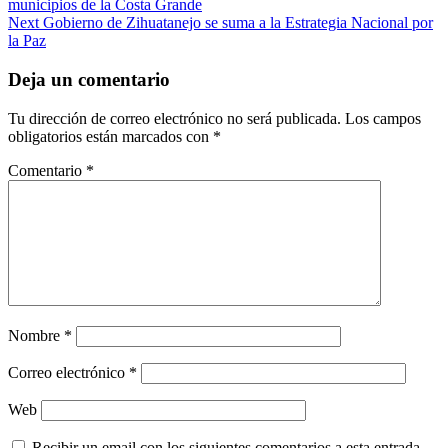
municipios de la Costa Grande
navigation
Next
Gobierno de Zihuatanejo se suma a la Estrategia Nacional por
la Paz
Deja un comentario
Tu dirección de correo electrónico no será publicada.
Los campos
obligatorios están marcados con
*
Comentario
*
Nombre
*
Correo electrónico
*
Web
Recibir un email con los siguientes comentarios a esta entrada.