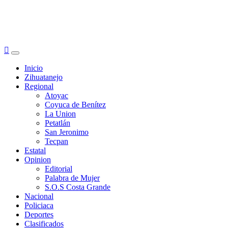
Primary
Menu
Inicio
Zihuatanejo
Regional
Atoyac
Coyuca de Benítez
La Union
Petatlán
San Jeronimo
Tecpan
Estatal
Opinion
Editorial
Palabra de Mujer
S.O.S Costa Grande
Nacional
Policiaca
Deportes
Clasificados