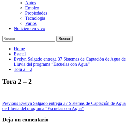
Autos
Empleo
Propiedades
Tecnologia
Varios
Noticiero en vivo
Buscar:
Home
Estatal
Evelyn Salgado entrega 37 Sistemas de Captación de Agua de
Lluvia del programa “Escuelas con Agua”
Tora 2 – 2
Tora 2 – 2
Post
Previous
Evelyn Salgado entrega 37 Sistemas de Captación de Agua
de Lluvia del programa “Escuelas con Agua”
navigation
Deja un comentario