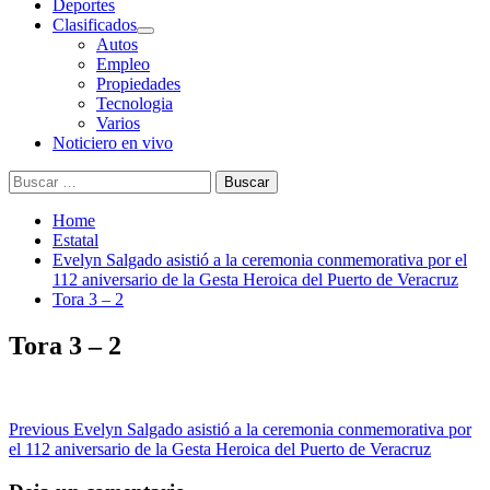
Deportes
Clasificados
Autos
Empleo
Propiedades
Tecnologia
Varios
Noticiero en vivo
Buscar:
Home
Estatal
Evelyn Salgado asistió a la ceremonia conmemorativa por el
112 aniversario de la Gesta Heroica del Puerto de Veracruz
Tora 3 – 2
Tora 3 – 2
Post
Previous
Evelyn Salgado asistió a la ceremonia conmemorativa por
el 112 aniversario de la Gesta Heroica del Puerto de Veracruz
navigation