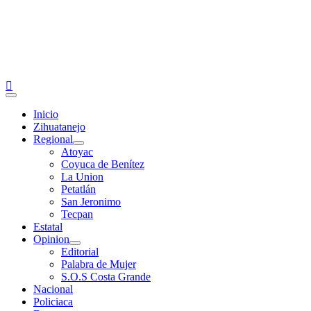
Primary
Menu
Inicio
Zihuatanejo
Regional
Atoyac
Coyuca de Benítez
La Union
Petatlán
San Jeronimo
Tecpan
Estatal
Opinion
Editorial
Palabra de Mujer
S.O.S Costa Grande
Nacional
Policiaca