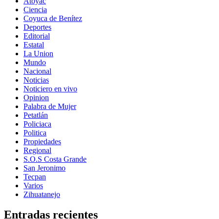
Atoyac
Ciencia
Coyuca de Benítez
Deportes
Editorial
Estatal
La Union
Mundo
Nacional
Noticias
Noticiero en vivo
Opinion
Palabra de Mujer
Petatlán
Policiaca
Politica
Propiedades
Regional
S.O.S Costa Grande
San Jeronimo
Tecpan
Varios
Zihuatanejo
Entradas recientes