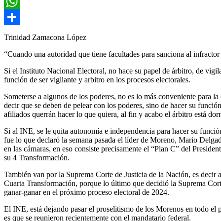
Email
WhatsApp
Compartir
Trinidad Zamacona López
“Cuando una autoridad que tiene facultades para sanciona al infractor
Si el Instituto Nacional Electoral, no hace su papel de árbitro, de vigi
función de ser vigilante y arbitro en los procesos electorales.
Someterse a algunos de los poderes, no es lo más conveniente para la 
decir que se deben de pelear con los poderes, sino de hacer su funció
afiliados querrán hacer lo que quiera, al fin y acabo el árbitro está d
Si al INE, se le quita autonomía e independencia para hacer su funció
fue lo que declaró la semana pasada el líder de Moreno, Mario Delgado,
en las cámaras, en eso consiste precisamente el “Plan C” del Presid
su 4 Transformación.
También van por la Suprema Corte de Justicia de la Nación, es decir apo
Cuarta Transformación, porque lo último que decidió la Suprema Corte
ganar-ganar en el próximo proceso electoral de 2024.
El INE, está dejando pasar el proselitismo de los Morenos en todo el 
es que se reunieron recientemente con el mandatario federal.