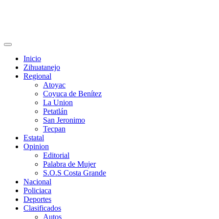
Primary
Menu
Inicio
Zihuatanejo
Regional
Atoyac
Coyuca de Benítez
La Union
Petatlán
San Jeronimo
Tecpan
Estatal
Opinion
Editorial
Palabra de Mujer
S.O.S Costa Grande
Nacional
Policiaca
Deportes
Clasificados
Autos