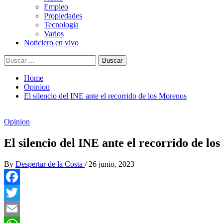
Empleo
Propiedades
Tecnologia
Varios
Noticiero en vivo
Buscar:
Home
Opinion
El silencio del INE ante el recorrido de los Morenos
Opinion
El silencio del INE ante el recorrido de lo
By
Despertar de la Costa
/
26 junio, 2023
Facebook
Twitter