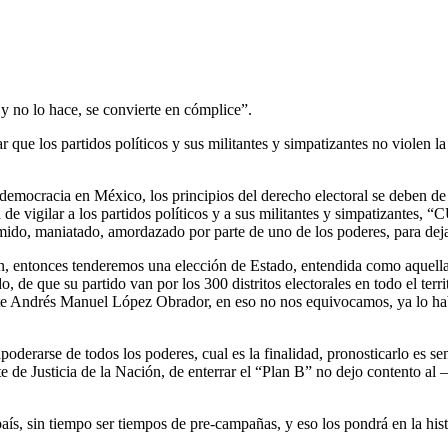
 y no lo hace, se convierte en cómplice”.
lar que los partidos políticos y sus militantes y simpatizantes no violen 
democracia en México, los principios del derecho electoral se deben de 
n de vigilar a los partidos políticos y a sus militantes y simpatizante
ormido, maniatado, amordazado por parte de uno de los poderes, para deja
n, entonces tenderemos una elección de Estado, entendida como aquella 
 de que su partido van por los 300 distritos electorales en todo el terri
ente Andrés Manuel López Obrador, en eso no nos equivocamos, ya lo ha
derarse de todos los poderes, cual es la finalidad, pronosticarlo es sen
 de Justicia de la Nación, de enterrar el “Plan B” no dejo contento al
país, sin tiempo ser tiempos de pre-campañas, y eso los pondrá en la hi