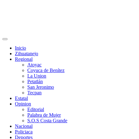
Primary
Menu
Inicio
Zihuatanejo
Regional
Atoyac
Coyuca de Benítez
La Union
Petatlán
San Jeronimo
Tecpan
Estatal
Opinion
Editorial
Palabra de Mujer
S.O.S Costa Grande
Nacional
Policiaca
Deportes