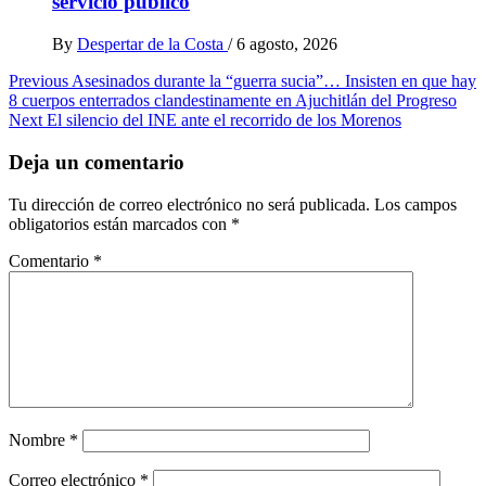
servicio público
By
Despertar de la Costa
/
6 agosto, 2026
Post
Previous
Asesinados durante la “guerra sucia”… Insisten en que hay
8 cuerpos enterrados clandestinamente en Ajuchitlán del Progreso
navigation
Next
El silencio del INE ante el recorrido de los Morenos
Deja un comentario
Tu dirección de correo electrónico no será publicada.
Los campos
obligatorios están marcados con
*
Comentario
*
Nombre
*
Correo electrónico
*