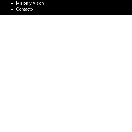
Skip
Mision y Vision
to
Contacto
content