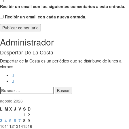
Recibir un email con los siguientes comentarios a esta entrada.
Recibir un email con cada nueva entrada.
Administrador
Despertar De La Costa
Despertar de la Costa es un periódico que se distribuye de lunes a
viernes.
Buscar:
agosto 2026
L
M
X
J
V
S
D
1
2
3
4
5
6
7
8
9
10
11
12
13
14
15
16