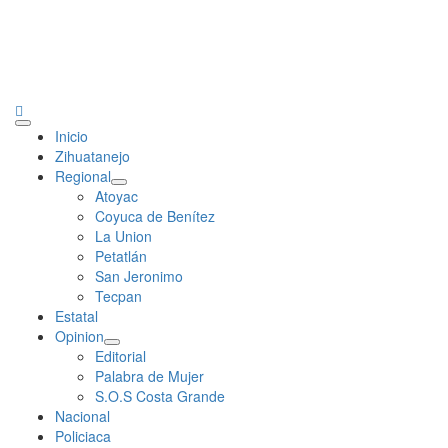
Primary
Inicio
Menu
Zihuatanejo
Regional
Atoyac
Coyuca de Benítez
La Union
Petatlán
San Jeronimo
Tecpan
Estatal
Opinion
Editorial
Palabra de Mujer
S.O.S Costa Grande
Nacional
Policiaca