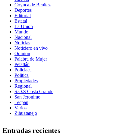
Coyuca de Benítez
Deportes
Editorial
Estatal
La Union
Mundo
Nacional
Noticias
Noticiero en vivo
Opinion
Palabra de Mujer
Petatlán
Policiaca
Politica
Propiedades
Regional
S.O.S Costa Grande
San Jeronimo
Tecpan
Varios
Zihuatanejo
Entradas recientes