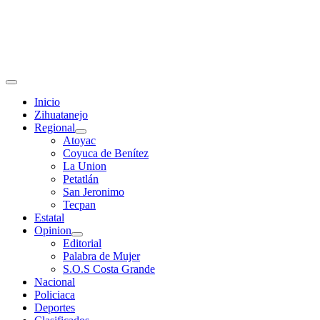
Primary
Menu
Inicio
Zihuatanejo
Regional
Atoyac
Coyuca de Benítez
La Union
Petatlán
San Jeronimo
Tecpan
Estatal
Opinion
Editorial
Palabra de Mujer
S.O.S Costa Grande
Nacional
Policiaca
Deportes