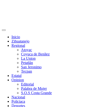
Primary
Menu
Inicio
Zihuatanejo
Regional
Atoyac
Coyuca de Benítez
La Union
Petatlán
San Jeronimo
Tecpan
Estatal
Opinion
Editorial
Palabra de Mujer
S.O.S Costa Grande
Nacional
Policiaca
Deportes