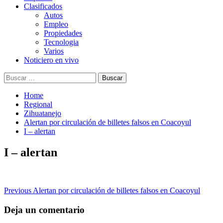
Clasificados
Autos
Empleo
Propiedades
Tecnologia
Varios
Noticiero en vivo
Buscar:
Home
Regional
Zihuatanejo
Alertan por circulación de billetes falsos en Coacoyul
I – alertan
I – alertan
Post
Previous
Alertan por circulación de billetes falsos en Coacoyul
navigation
Deja un comentario