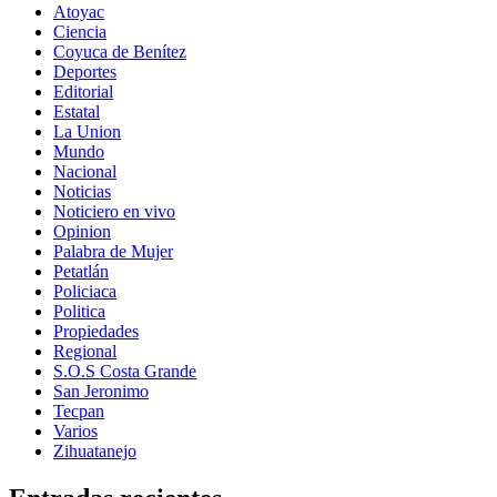
Atoyac
Ciencia
Coyuca de Benítez
Deportes
Editorial
Estatal
La Union
Mundo
Nacional
Noticias
Noticiero en vivo
Opinion
Palabra de Mujer
Petatlán
Policiaca
Politica
Propiedades
Regional
S.O.S Costa Grande
San Jeronimo
Tecpan
Varios
Zihuatanejo