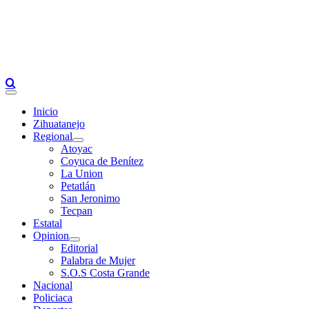
Primary
Menu
Inicio
Zihuatanejo
Regional
Atoyac
Coyuca de Benítez
La Union
Petatlán
San Jeronimo
Tecpan
Estatal
Opinion
Editorial
Palabra de Mujer
S.O.S Costa Grande
Nacional
Policiaca