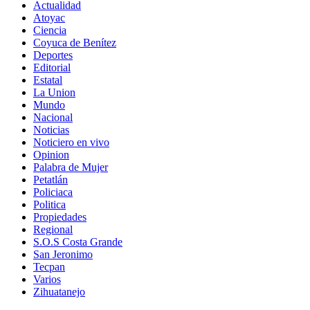
Actualidad
Atoyac
Ciencia
Coyuca de Benítez
Deportes
Editorial
Estatal
La Union
Mundo
Nacional
Noticias
Noticiero en vivo
Opinion
Palabra de Mujer
Petatlán
Policiaca
Politica
Propiedades
Regional
S.O.S Costa Grande
San Jeronimo
Tecpan
Varios
Zihuatanejo