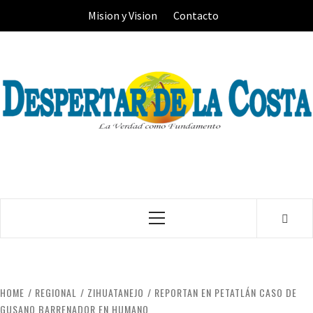
Skip
Mision y Vision
Contacto
to
content
Primary
Menu
HOME
REGIONAL
ZIHUATANEJO
REPORTAN EN PETATLÁN CASO DE
GUSANO BARRENADOR EN HUMANO