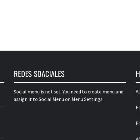
REDES SOACIALES
H
A
Social menu is not set. You need to create menu and
assign it to Social Menu on Menu Settings.
F
F
W