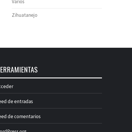
Varios
Zihuatanejo
ERRAMIENTAS
cceder
eed de entradas
eed de comentarios
ordPress.org