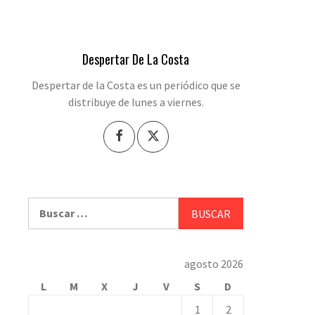
Despertar De La Costa
Despertar de la Costa es un periódico que se
distribuye de lunes a viernes.
Buscar:
agosto 2026
L
M
X
J
V
S
D
1
2