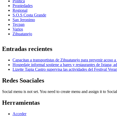
Politica
Propiedades
Regional
S.O.S Costa Grande
San Jeronimo
Tecpan
Varios
Zihuatanejo
Entradas recientes
Capacitan a transportistas de Zihuatanejo para prevenir acoso a
Hospedaje informal sostiene a bares y restaurantes de Ixtapa; ad
Lizette Tapia Castro supervisa las actividades del Festival Ver
Redes Soaciales
Social menu is not set. You need to create menu and assign it to Soc
Herramientas
Acceder