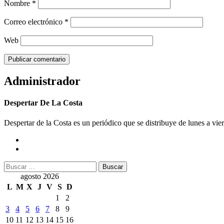
Nombre
*
Correo electrónico
*
Web
Administrador
Despertar De La Costa
Despertar de la Costa es un periódico que se distribuye de lunes a vie
Buscar:
agosto 2026
L
M
X
J
V
S
D
1
2
3
4
5
6
7
8
9
10
11
12
13
14
15
16