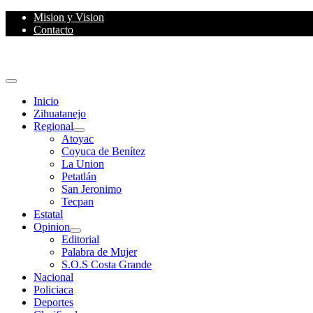
Skip
Mision y Vision
to
Contacto
content
Primary
Menu
Inicio
Zihuatanejo
Regional
Atoyac
Coyuca de Benítez
La Union
Petatlán
San Jeronimo
Tecpan
Estatal
Opinion
Editorial
Palabra de Mujer
S.O.S Costa Grande
Nacional
Policiaca
Deportes