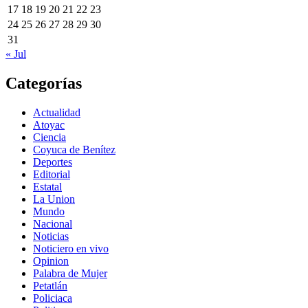
17
18
19
20
21
22
23
24
25
26
27
28
29
30
31
« Jul
Categorías
Actualidad
Atoyac
Ciencia
Coyuca de Benítez
Deportes
Editorial
Estatal
La Union
Mundo
Nacional
Noticias
Noticiero en vivo
Opinion
Palabra de Mujer
Petatlán
Policiaca