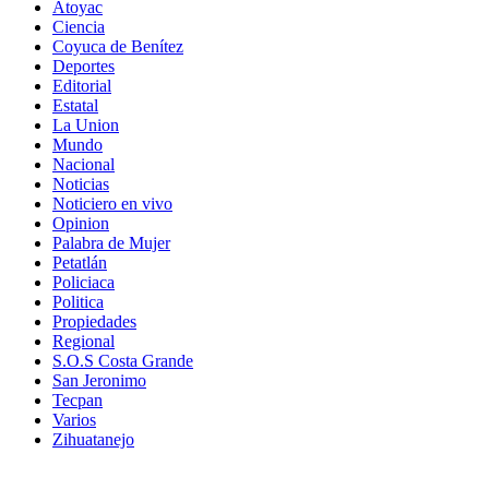
Atoyac
Ciencia
Coyuca de Benítez
Deportes
Editorial
Estatal
La Union
Mundo
Nacional
Noticias
Noticiero en vivo
Opinion
Palabra de Mujer
Petatlán
Policiaca
Politica
Propiedades
Regional
S.O.S Costa Grande
San Jeronimo
Tecpan
Varios
Zihuatanejo