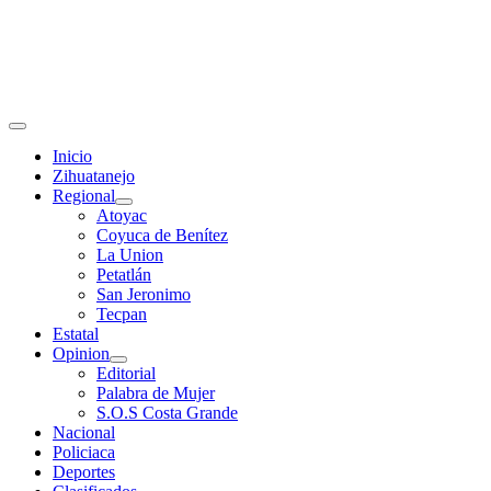
Primary
Menu
Inicio
Zihuatanejo
Regional
Atoyac
Coyuca de Benítez
La Union
Petatlán
San Jeronimo
Tecpan
Estatal
Opinion
Editorial
Palabra de Mujer
S.O.S Costa Grande
Nacional
Policiaca
Deportes