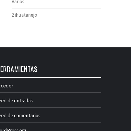
Varios
Zihuatanejo
ERRAMIENTAS
cceder
eed de entradas
eed de comentarios
ordPress.org