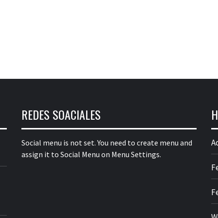
REDES SOACIALES
H
A
Social menu is not set. You need to create menu and
assign it to Social Menu on Menu Settings.
F
F
W