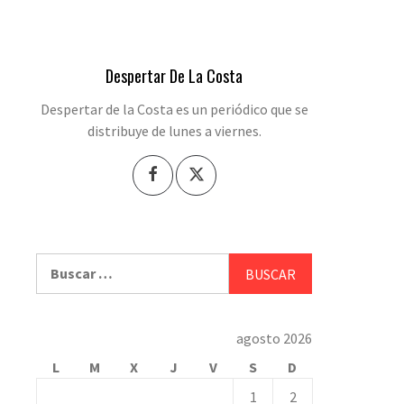
Despertar De La Costa
Despertar de la Costa es un periódico que se
distribuye de lunes a viernes.
Buscar:
agosto 2026
L
M
X
J
V
S
D
1
2