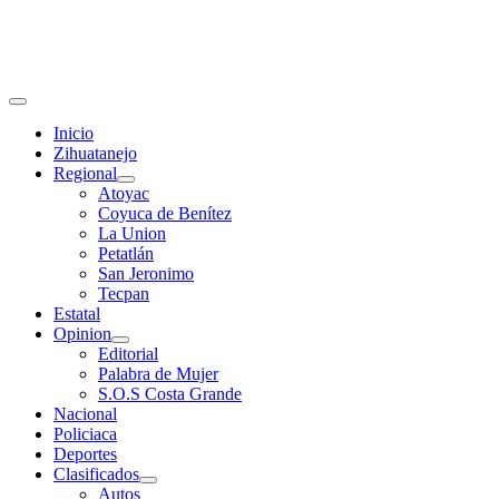
Primary
Menu
Inicio
Zihuatanejo
Regional
Atoyac
Coyuca de Benítez
La Union
Petatlán
San Jeronimo
Tecpan
Estatal
Opinion
Editorial
Palabra de Mujer
S.O.S Costa Grande
Nacional
Policiaca
Deportes
Clasificados
Autos