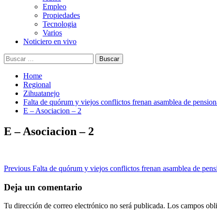
Empleo
Propiedades
Tecnologia
Varios
Noticiero en vivo
Buscar:
Home
Regional
Zihuatanejo
Falta de quórum y viejos conflictos frenan asamblea de pensiona
E – Asociacion – 2
E – Asociacion – 2
Post
Previous
Falta de quórum y viejos conflictos frenan asamblea de pensi
navigation
Deja un comentario
Tu dirección de correo electrónico no será publicada.
Los campos obli