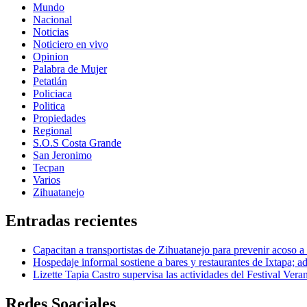
Mundo
Nacional
Noticias
Noticiero en vivo
Opinion
Palabra de Mujer
Petatlán
Policiaca
Politica
Propiedades
Regional
S.O.S Costa Grande
San Jeronimo
Tecpan
Varios
Zihuatanejo
Entradas recientes
Capacitan a transportistas de Zihuatanejo para prevenir acoso a
Hospedaje informal sostiene a bares y restaurantes de Ixtapa; ad
Lizette Tapia Castro supervisa las actividades del Festival Ver
Redes Soaciales