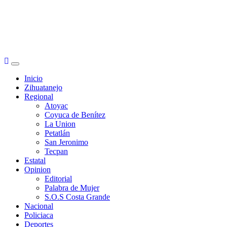
Primary
Menu
Inicio
Zihuatanejo
Regional
Atoyac
Coyuca de Benítez
La Union
Petatlán
San Jeronimo
Tecpan
Estatal
Opinion
Editorial
Palabra de Mujer
S.O.S Costa Grande
Nacional
Policiaca
Deportes