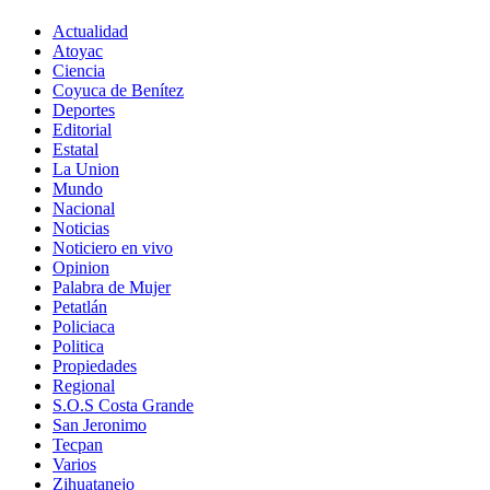
Actualidad
Atoyac
Ciencia
Coyuca de Benítez
Deportes
Editorial
Estatal
La Union
Mundo
Nacional
Noticias
Noticiero en vivo
Opinion
Palabra de Mujer
Petatlán
Policiaca
Politica
Propiedades
Regional
S.O.S Costa Grande
San Jeronimo
Tecpan
Varios
Zihuatanejo