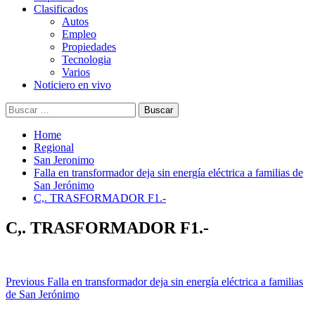
Clasificados
Autos
Empleo
Propiedades
Tecnologia
Varios
Noticiero en vivo
Buscar:
Home
Regional
San Jeronimo
Falla en transformador deja sin energía eléctrica a familias de
San Jerónimo
C,. TRASFORMADOR F1.-
C,. TRASFORMADOR F1.-
Post
Previous
Falla en transformador deja sin energía eléctrica a familias
de San Jerónimo
navigation