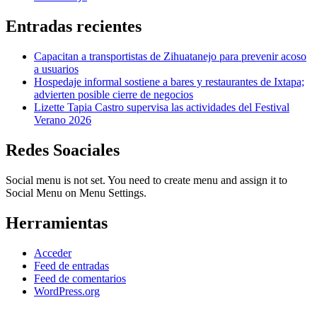
Entradas recientes
Capacitan a transportistas de Zihuatanejo para prevenir acoso
a usuarios
Hospedaje informal sostiene a bares y restaurantes de Ixtapa;
advierten posible cierre de negocios
Lizette Tapia Castro supervisa las actividades del Festival
Verano 2026
Redes Soaciales
Social menu is not set. You need to create menu and assign it to
Social Menu on Menu Settings.
Herramientas
Acceder
Feed de entradas
Feed de comentarios
WordPress.org