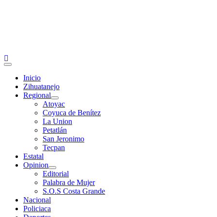
Primary
Menu
Inicio
Zihuatanejo
Regional
Atoyac
Coyuca de Benítez
La Union
Petatlán
San Jeronimo
Tecpan
Estatal
Opinion
Editorial
Palabra de Mujer
S.O.S Costa Grande
Nacional
Policiaca