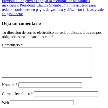
Post
Previous
El objetivo es apoyar la economía de las familias
mexicanas: Presidenta Claudia Sheinbaum firma acuerdo para
navigation
reducir comisiones en pagos de gasolina y diésel con tarjetas y vales
en gasolineras
Deja un comentario
Tu dirección de correo electrónico no será publicada.
Los campos
obligatorios están marcados con
*
Comentario
*
Nombre
*
Correo electrónico
*
Web