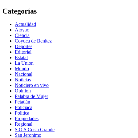
Categorías
Actualidad
Atoyac
Ciencia
Coyuca de Benítez
Deportes
Editorial
Estatal
La Union
Mundo
Nacional
Noticias
Noticiero en vivo
Opinion
Palabra de Mujer
Petatlán
Policiaca
Politica
Propiedades
Regional
S.O.S Costa Grande
San Jeronimo