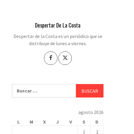
Despertar De La Costa
Despertar de la Costa es un periódico que se
distribuye de lunes a viernes.
Buscar:
agosto 2026
L
M
X
J
V
S
D
1
2