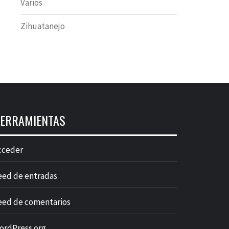
Varios
Zihuatanejo
ERRAMIENTAS
cceder
eed de entradas
eed de comentarios
ordPress.org