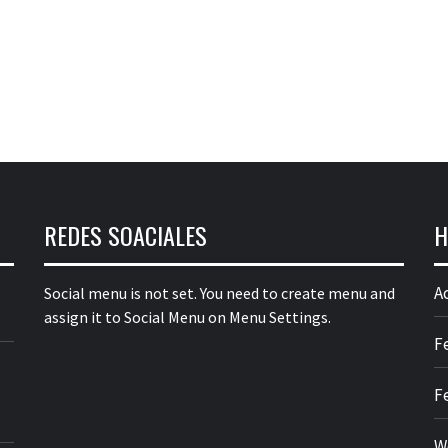
REDES SOACIALES
H
A
Social menu is not set. You need to create menu and
assign it to Social Menu on Menu Settings.
F
F
W