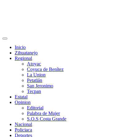
Primary
Menu
Inicio
Zihuatanejo
Regional
Atoyac
Coyuca de Benítez
La Union
Petatlán
San Jeronimo
Tecpan
Estatal
Opinion
Editorial
Palabra de Mujer
S.O.S Costa Grande
Nacional
Policiaca
Deportes