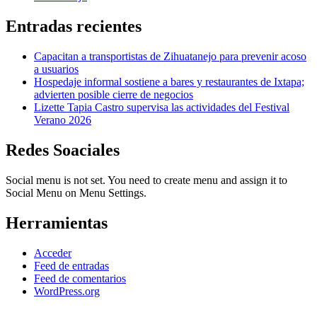
Entradas recientes
Capacitan a transportistas de Zihuatanejo para prevenir acoso
a usuarios
Hospedaje informal sostiene a bares y restaurantes de Ixtapa;
advierten posible cierre de negocios
Lizette Tapia Castro supervisa las actividades del Festival
Verano 2026
Redes Soaciales
Social menu is not set. You need to create menu and assign it to
Social Menu on Menu Settings.
Herramientas
Acceder
Feed de entradas
Feed de comentarios
WordPress.org