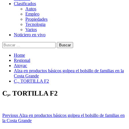
Clasificados
Autos
Empleo
Propiedades
Tecnologia
Varios
Noticiero en vivo
Buscar:
Home
Regional
Atoyac
Alza en productos básicos golpea el bolsillo de familias en la
Costa Grande
C,. TORTILLA F2
C,. TORTILLA F2
Post
Previous
Alza en productos básicos golpea el bolsillo de familias en
la Costa Grande
navigation