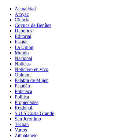
Actualidad
Atoyac
Ciencia
Coyuca de Benítez
Deportes
Editorial
Estatal
La Union
Mundo
Nacional
Noticias
Noticiero en vivo
Opinion
Palabra de Mujer
Petatlán
Policiaca
Politica
Propiedades
Regional
S.O.S Costa Grande
San Jeronimo
Tecpan
Varios
Zihuatanejo